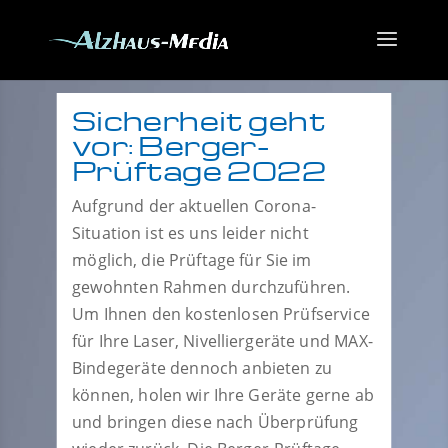
Sicherheit geht
vor: Berger-
Prüftage 2022
Aufgrund der aktuellen Corona-
Situation ist es uns leider nicht
möglich, die Prüftage für Sie im
gewohnten Rahmen durchzuführen.
Um Ihnen den kostenlosen Prüfservice
für Ihre Laser, Nivelliergeräte und MAX-
Bindegeräte dennoch anbieten zu
können, holen wir Ihre Geräte gerne ab
und bringen diese nach Überprüfung